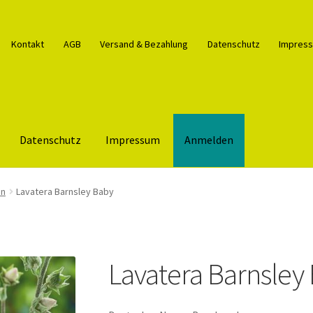
Kontakt
AGB
Versand & Bezahlung
Datenschutz
Impres
Datenschutz
Impressum
Anmelden
takt
Shop
Über uns
Versand & Bezahlung
Warenkorb
Widerrufsre
en
Lavatera Barnsley Baby
Lavatera Barnsley