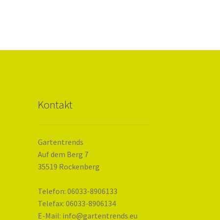
Kontakt
Gartentrends
Auf dem Berg 7
35519 Rockenberg
Telefon: 06033-8906133
Telefax: 06033-8906134
E-Mail: info@gartentrends.eu