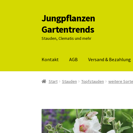
Jungpflanzen
Zur
Zum
Navigation
Inhalt
Gartentrends
springen
springen
Stauden, Clematis und mehr
Kontakt
AGB
Versand & Bezahlung
Start
AGB
Datenschutz
Impressum
Kasse
Kon
Start
Stauden
Topfstauden
weitere Sort
Wurzelnackt