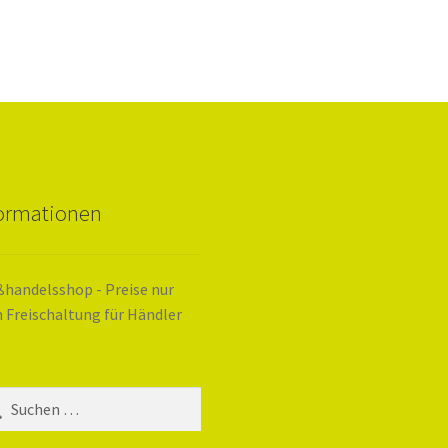
formationen
handelsshop - Preise nur
 Freischaltung für Händler
hen
: